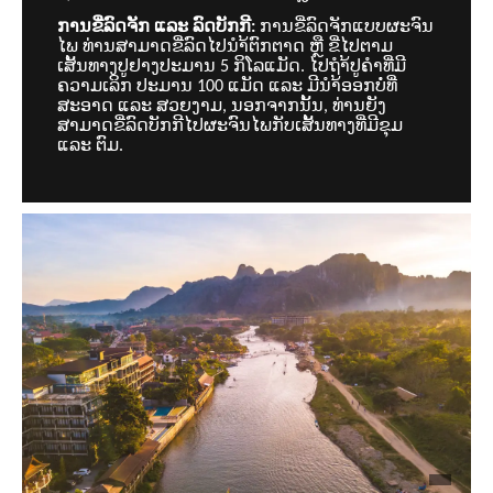
ການຂີ່ລົດຈັກ ແລະ ລົດບັກກີ:
ການຂີ່ລົດຈັກແບບຜະຈົນ
ໄພ ທ່ານສາມາດຂີ່ລົດໄປນຳ້ຕົກຕາດ ຫຼື ຂີ່ໄປຕາມ
ເສັ້ນທາງປູຢາງປະມານ 5 ກິໂລແມັດ. ໄປຖຳ້ປູຄຳທີ່ມີ
ຄວາມເລິກ ປະມານ 100 ແມັດ ແລະ ມີນຳ້ອອກບໍ່ທີ່
ສະອາດ ແລະ ສວຍງາມ, ນອກຈາກນັ້ນ, ທ່ານຍັງ
ສາມາດຂີ່ລົດບັກກີໄປຜະຈົນໄພກັບເສັ້ນທາງທີ່ມີຂຸມ
ແລະ ຕົມ.