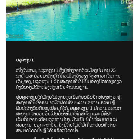
ບລູລາກູນ 1
ໜື່ງໃນສາມ, ບລູລາກູນ 1 ຕັ້ງຢູ່ຫ່າງຈາກຕົວເມືອງປະມານ 25
ນາທີ ແລະ ຍ້ອນມາຕັ້ງຢູ່ໃກ້ຕົວເມືອງວັງວຽງ ຈຶ່ງສະດວກໃນການ
ເດີນທາງ, ບລູລາກູນ 1 ເປັນສະຖານທີ່ ທີ່ນິຍົມຂອງນັກທ່ອງທ່ຽວ.
ດັ່ງນັ້ນຈຶ່ງມີນັກທ່ອງທ່ຽວເປັນຈຳນວນຫຼາຍ.
ຢູ່
ໄດ້ມີຕູບໄມ້ຫຼາຍຕູບເພື່ອຕ້ອນຮັບນັກທ່ອງທ່ຽວ. ຢູ່
ບລູລາກູນ
ສະຖານທີ່ນີ້ເຈັ້າສາມາດພັກຜ່ອນຮັບປະທານອາຫານສວາຍ ຫຼື
ພົບປະສ້າງສັນກັບໜູ່ເພື່ອນກໍ່ໄດ້,
1 ມີຄວາມສະດວກ
ບລູລາກູນ
ສະບາຍກ່ວາບ່ອນອື່ນເປັນບໍ່ນ້ຳທີ່ມະຫັດສະຈັນ ແລະ ມີສີຟ້າ.
ເລີ່ມຕົ້ນຈາກ ເດືອນຕຸລາຫາມີນາ. ມັນເປັນບໍ່ນ້ຳທີ່ສະອາດ ແລະ
ສວຍງາມ. ນອກຈາກນັ້ນ, ຍັງມີຕົ້ນໄມ້ທີ່ມີເຊືອກບ່ອນທີ່ທ່ານ
ສາມາດໂດດນ້ຳ ຫຼື ໂອ້ນເຊືອກໂດດນ້ຳ.