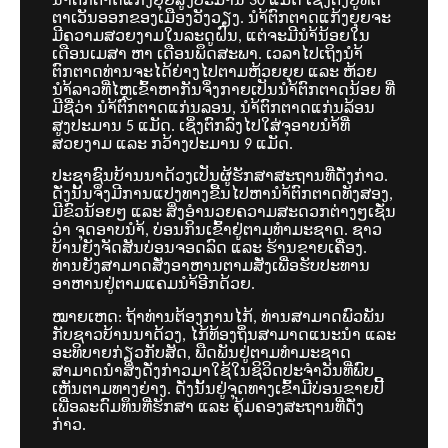
ນ້ຳຕົກຕາດແກ້ງຍຸຍສູງປະມານ 30 ແມັດ ເຊິ່ງຕັ້ງຢູ່ທິດ
ຕາເວັນອອກຂອງເມືອງວັງວຽງ. ນຳ້ຕົກຕາດແກ້ງຍຸຍຈະ
ມີຄວາມສວຍງາມໃນລະດູຝົນ, ແຕ່ຈະມີນຳ້ນ້ອຍໃນ
ເດືອນເມສາ ຫາ ເດືອນພຶດສະພາ. ເວລາໄປເຖິງນຳ້
ຕົກຕາດທ່ານຈະໄດ້ຍ່າງໄປຕາມຫ້ວຍຍຸຍ ແລະ ຫ້ວຍ
ນຳ້ລາວທີ່ໄຫຼເຂົ້າຫາກັນຈິ່ງກາຍເປັນນຳ້ຕົກຕາດນ້ອຍ ທີ່
ມີຊື່ວ່າ ນຳ້ຕົກຕາດແກ່ນລອນ, ນຳ້ຕົກຕາດແກ່ນລ້ອນ
ສູງປະມານ 5 ແມັດ. ເຊິ່ງຕົກລົງໄປໃສ່ຈຸອາບນຳ້ທີ່
ສວຍງາມ ແລະ ກວ້າງປະມານ 9 ແມັດ.
ປະຊາຊົນບ້ານນາດ້ວງເປັນຜູ້ຮັກສາສະຖານທີ່ດັ່ງກ່າວ.
ດັ່ງນັ້ນຈິ່ງມີການແປງທາງຂື້ນໄປຫານຳ້ຕົກຕາດທັງສອງ,
ມີຂົວນ້ອຍໆ ແລະ ສິ່ງອຳນວຍຄວາມສະດວກຕ່າງໆເຊັ່ນ
ວ່າ ຈຸດອາບນຳ້, ບ່ອນກິນເຂົ້າຢູ່ຕາມທຳມະຊາດ. ຊາວ
ບ້ານຍັງຈັດສັນບ່ອນຈອດລົດ ແລະ ຮ້ານຂາຍເຄື່ອງ.
ທ່ານຍັງສາມາດສັ່ງອາຫານຕາມສັ່ງເພື່ອຮັບປະທານ
ອາຫານຢູ່ຕາມແຄມນຳ້ອີກດ້ວຍ.
ໝາຍເຫດ: ຖ້າທ່ານຕ້ອງການໄກ້, ທ່ານສາມາດພົວພັນ
ກັບຊາວບ້ານນາດ້ວງ, ໄກ້ທ້ອງຖິ່ນສາມາດແນະນຳ ແລະ
ອະທິບາຍກ່ຽວກັບສັດ, ພືດພັນຢູ່ຕາມທຳມະຊາດ
ສາມາດນຳສິ່ງດັ່ງກ່າວມາໃຊ້ໃນຊິວິດປະຈຳວັນທີ່ພົບ
ເຫັນຕາມທາງຍ່າງ. ດັ່ງນັ້ນຢູ່ຈຸດທາງເຂົ້າມີບ່ອນຂາຍປີ້
ເພື່ອລະດົມທຶນທີ່ຮັກສາ ແລະ ຄຸ້ມຄອງສະຖານທີ່ດັ່ງ
ກ່າວ.