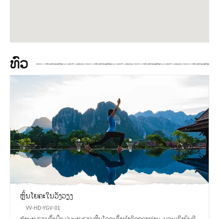
ທົວ
ຫຼິ້ນໂຍຄະໃນວັງວຽງ
VV-HD-YGV-01