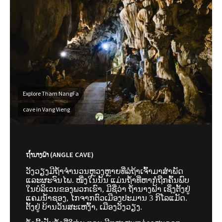
Explore Tham NangFa
cave in Vang Vieng
ຖ້ຳນາງຟ້າ (ANGLE CAVE)
ວັງວຽງມີຖ້ຳຈຳນວນຫຼວງຫຼາຍທີ່ລໍຖ້າເຈົ້າມາສຳພັດ
ແລະຜະຈົນໄພ. ໜື່ງໃນນັ້ນ ແມ່ນຖ້ຳທີ່ຫາກໍ່ຖືກຄົ້ນພົບ
ໃນບໍລິເວນຂອງພວກເຮົາ, ມີຊື່ວ່າ ຖ້ຳນາງຟ້າ ເຊິ່ງຕັ້ງຢູ່
ແຄມນ້ຳຊອງ, ໄກຈາກຕົວເມືອງປະມານ 3 ກິໂລແມັດ.
ຕັ້ງຢູ່ ບ້ານວັນສະເຫງົ້າ, ເມືອງວັງວຽງ.