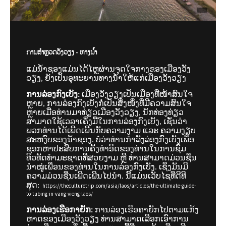
ການສຳຫຼວດວັງວຽງ - ທາງນ້ຳ
ແມ່ນ້ຳຊອງແມ່ນໄດ້ໄຫຼຜ່ານຈຸດໃຈກາງຂອງເມືອງວັງ
ວຽງ, ຍັງເປັນອຸທະຍານທາງນ້ຳໃຫ້ແກ່ເມືອງວັງວຽງ
ການລ່ອງກົງເບັງ:
ເມືອງວັງວຽງເປັນເມືອງທີ່ໜ້າສົນໃຈ
ຫຼາຍ, ການລ່ອງກົງເບັງກໍ່ເປັນສິ່ງໜຶ່ງທີ່ມີຄວາມສົນໃຈ
ຫຼາຍເມື່ອທ່ານມາທ່ຽວເມືອງວັງວຽງ, ນັກທ່ອງທ່ຽວ
ສາມາດໃຊ້ເວລາເຄິ່ງມື້ໃນການລ່ອງກົງເບັງ, ເຊັ່ນວ່າ
ພວກທ່ານໄດ້ເພີດເພີນກັບຄວາມງາມ ແລະ ຄວາມງຽບ
ສະຫງົບຂອງນ້ຳຊອງ. ບໍ່ວ່າທ່ານກຳລັງລ່ອງກົງເບັງເພື່ອ
ຊອກຫາປະສົບການຄັ້ງທຳອິດຂອງທ່ານໃນການຊົມ
ທິວທັດທຳມະຊາດທີ່ສວຍງາມ ຫຼື ທ່ານສາມາດມ່ວນຊື່ນ
ນຳໝູ່ເພື່ອນຂອງທ່ານໃນການລ່ອງກົງເບັງ. ເຊິ່ງມັນມີ
ຄວາມມ່ວນຊື່ນເພີດເພີນໄປນຳ. ນີ້ແມ່ນເວັບໄຊທີ່ດີທີ
ສຸດ:
https://theculturetrip.com/asia/laos/articles/the-ultimate-guide-
to-tubing-in-vang-vieng-laos/
ການລ່ອງເຮືອກາຍັກ:
ການລ່ອງເຮືອຄາຍັກໄປຕາມແກ້ງ
ຫາດຂອງເມືອງວັງວຽງ ທ່ານສາມາດເລືອກເອົາການ