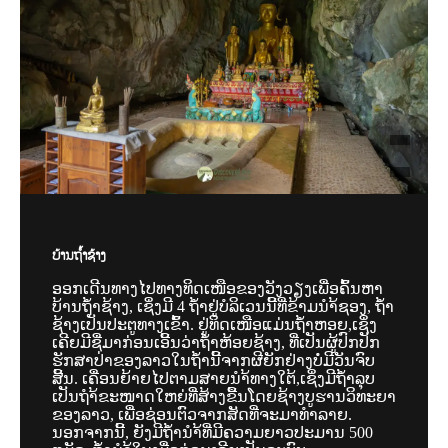
ບ້ານຖ້ຳຊ້າງ
ອອກເດີນທາງໄປທາງທິດເໜືອຂອງວັງວຽງເພື່ອຄົ້ນຫາ
ບ້ານຖ້ຳຊ້າງ, ເຊິ່ງມີ 4 ຖ້ຳຢູ່ບໍລິເວນນີ້ທີ່ຂ້າມນຳ້ຊອງ, ຖ້ຳ
ຊ້າງເປັນປະຕູທາງເຂົ້າ. ຢູ່ທິດເໜືອແມ່ນຖ້ຳຫອຍ,ເຊິ່ງ
ເຄີຍມີຊື່ມາກ່ອນເອີ້ນວ່າຖ້ຳຫ້ອຍຊ້າງ, ທີ່ເປັນຜູ້ປົກປັກ
ຮັກສາປ່າຂອງລາວໃນຖ້ຳນີ້ຈາກຜີຍັກຢ່າງບໍ່ມີວັນຈົບ
ສີ້ນ. ເຄື່ອນຍ້າຍໄປຕາມສາຍນຳ້ທາງໃຕ້,ເຊິ່ງມີຖ້ຳລຸບ
ເປັນຖຳ້ຂະໜາດໃຫຍ່ທີ່ສ້າງຂື້ນໂດຍຊ້າງບູຮານວິທະຍາ
ຂອງລາວ, ເພື່ອຊ່ອນຕົວຈາກສັດທີ່ຈະມາທຳລາຍ.
ນອກຈາກນີ້, ຍັງມີຖ້ຳນຳ້ທີ່ມີຄວາມຍາວປະມານ 500