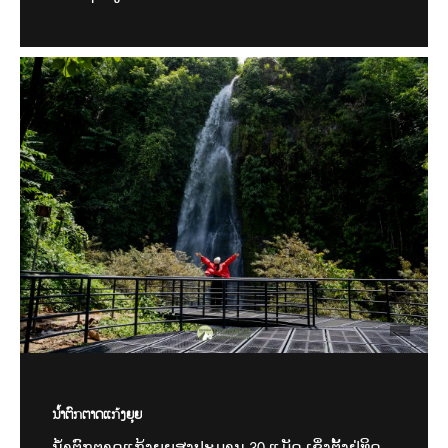
ນ້ຳຕົກຕາດແກ້ງຍຸຍ