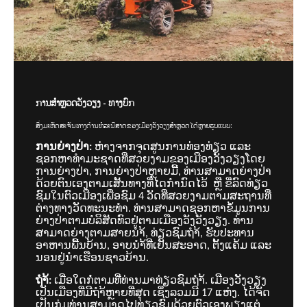
ການສຳຫຼວດວັງວຽງ - ທາງບົກ
ສິ່ງມະຫັດສະຈັນທາງດ້ານທໍລະນີສາດຂອງເມືອງວັງວຽງສຳຫຼວດໄດ້ຫຼາຍຮູບແບບ:
ການຍ່າງປ່າ:
ຫ່າງຈາກຈຸດສູນການທ່ອງທ່ຽວ ແລະ
ຊອກຫາທຳມະຊາດທີ່ສວຍງາມຂອງເມືອງວັງວຽງໂດຍ
ການຍ່າງປ່າ, ການຍ່າງປ່າຫຼາຍມື້, ທ່ານສາມາດຍ່າງປ່າ
ດ້ວຍຕົນເອງຕາມເສັ້ນທາງທີ່ໄດກຳນົດໄວ້ ຫຼື ຂີ່ລົດທ່ຽວ
ຊົມໃນຕົວເມືອງເພື່ອຊົມ 4 ວັດທີ່ສວຍງາມຕາມສະຖານທີ່
ຕ່າງທາງວັດທະນະທຳ. ທ່ານສາມາດຊອກຫາຂໍ້ມູນການ
ຍ່າງປ່າຕາມບໍລິສັດທົວຢູ່ຕາມເມືອງວັງວັງວຽງ. ທ່ານ
ສາມາດຍ່າງຕາມສາຍນຳ້, ທ່ຽວຊົມຖຳ້, ຮັບປະທານ
ອາຫານພື້ນບ້ານ, ອາບນຳ້ທີ່ເຢັນສະອາດ, ຕັ້ງແຄ້ມ ແລະ
ນອນຢູ່ນຳເຮືອນຊາວບ້ານ.
ຖຳ້:
ເມື່ອໃດກໍ່ຕາມທີ່ທ່ານມາທ່ຽວຊົມຖຳ້. ເມືອງວັງວຽງ
ເປັນເມືອງທີ່ມີຖຳ້ຫຼາຍທີ່ສຸດ ເຊິ່ງລວມມີ 17 ແຫ່ງ. ໄດ້ຈັດ
ເປັນກຸ່ມທ່ານສາມາດໄປທ່ຽວຊົມດ້ວຍຕົວເອງພຽງແຕ່