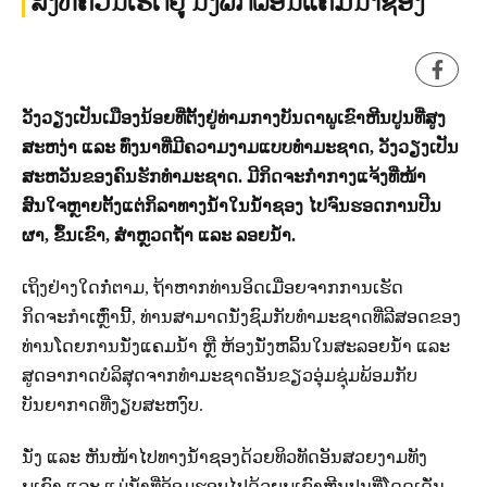
ສິ່ງທີ່ຄວນເຮັດຢູ່ ນັ່ງພັກຜ່ອນແຄມນ້ຳຊອງ
ວັງວຽງເປັນເມືອງນ້ອຍທີ່ຕັ້ງຢູ່ທ່າມກາງບັນດາພູເຂົາຫີນປູນທີ່ສູງ
ສະຫງ່າ ແລະ ທົ່ງນາທີ່ມີຄວາມງາມແບບທຳມະຊາດ, ວັງວຽງເປັນ
ສະຫວັນຂອງຄົນຮັກທຳມະຊາດ. ມີກິດຈະກຳກາງແຈ້ງທີ່ໜ້າ
ສົນໃຈຫຼາຍຕັ້ງແຕ່ກິລາທາງນ້ຳໃນນ້ຳຊອງ ໄປຈົນຮອດການປີນ
ຜາ, ຂຶ້ນເຂົາ, ສຳຫຼວດຖ້ຳ ແລະ ລອຍນ້ຳ.
ເຖິງຢ່າງໃດກໍ່ຕາມ, ຖ້າຫາກທ່ານອິດເມື່ອຍຈາກການເຮັດ
ກິດຈະກຳເຫຼົ່ານີ້, ທ່ານສາມາດນັ່ງຊົມກັບທຳມະຊາດທີ່ລີສອດຂອງ
ທ່ານໂດຍການນັ່ງແຄມນ້ຳ ຫຼື ຫ້ອງນັ່ງຫລິ້ນໃນສະລອຍນ້ຳ ແລະ
ສູດອາກາດບໍລິສຸດຈາກທຳມະຊາດອັນຂຽວອຸ່ມຊຸ່ມພ້ອມກັບ
ບັນຍາກາດທີ່ງຽບສະຫງົບ.
ນັ່ງ ແລະ ຫັນໜ້າໄປທາງນ້ຳຊອງດ້ວຍທິວທັດອັນສວຍງາມທັງ
ພູເຂົາ ແລະ ແມ່ນ້ຳທີ່ອ້ອມຮອບໄປດ້ວຍພູເຂົາຫີນປູນທີ່ໂດດເດັ່ນ