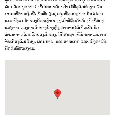
ພ້ອມດ້ວຍພູຜາປ່າດົງທີ່ປະກອບດ້ວຍປ່າໄມ້ທີ່ອຸດົມສົມບູນ. ໃນ
ຂະນະທີ່ທ່ານຊົມພືດພັນທີ່ຂຽວອຸ່ມຊຸ່ມທີ່ຄ່ອຍໆຢາຍກັນໄປຕາມ
ແຄມຝັ່ງແມ່ນ້ຳຊອງດ້ວຍເງົາຂອງພູເຂົາທີ່ຕັດກັບທ້ອງຟ້າທີ່ສ່ອງ
ແສງຈາກດວງຕາເວັນທາງຂ້າງຫຼັງ, ທ່ານຈະໄດ້ເພີດເພີນກັບ
ທຳມະຊາດດ້ວຍຕົວຂອງມັນເອງ
. ນີ້ຄືສະຖານທີ່ທີ່ເໝາະແກ່ການ
ຈິບເຄື່ອງດື່ມເຢັນໆ, ຜ່ອນຄາຍ, ນອນອາບແດດ ແລະ ເບິ່ງຕາເວັນ
ຕົກດິນທີ່ສວຍງາມ.