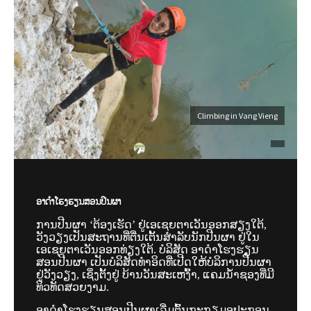
Climbing in Vang Vieng
ອາດຳໂຮງຮຽນສອນປີນຜາ
ການປີນຜາ ‘ຕ້ອງເຮັດ’ ຢູ່ເອເຊຍຕາເວັນອອກສຽງໃຕ້,
ວັງວຽງເປັນສະຖານທີ່ຕື່ນເຕັ້ນສຳລັບນັກປີນຜາ ຢູ່ໃນ
ເອເຊຍຕາເວັນອອກທ່ຽງໃຕ້. ບໍລິສັດ ອາດຳໂຮງຮຽນ
ສອນປີນຜາ ເປັນບໍລິສັດທຳອິດທີ່ເປີດໃຫ້ບໍລິການປີນຜາ
ຢູ່ວັງວຽງ, ເຊິ່ງຕັ້ງຢູ່ ບ້ານວັນສະເຫງົ້າ, ແຄມນ້ຳຊອງທີ່ມີ
ທິວທັດສວຍງາມ.
ອາດຳໂຮງຮຽນສອນປີນຜາເລີ່ມຕົ້ນກະກຽມອຸປະກອນ