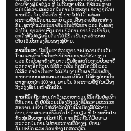
ທ່ານຈ້າງຜູ້ນຳທ່ຽວ ຫຼື ໄປກັນຫຼາຍຄົນ. ຖຳ້ສ່ວນຫຼາຍ
ແມ່ນມີຄວາມສະດວກໃນການໄປສະຖານທີ່ຕ່າງໆດ້ວຍ
ການຂີ່ລົດຈັກ, ຂີ່ລົດຖີບ ຫຼື ຍ່າງໄປກໍ່ໄດ້. ແຕ່ລະ
ສະຖານທີ່ກໍ່ມີຄວາມໝາຍ ແລະ ເລື່ອງລາວທີ່ແຕກຕ່າງ
ກັນ. ທຸກຖຳ້ແມ່ນປະຊາຊົນເປັນຜູ້ຮັກສາ ແລະ ຄູ້ມຄອງ.
ດັ່ງນັ້ນ, ຊາວບ້ານຈຶ່ງມີການບໍລິການຂາຍບັດເຂົ້າຊົມ,
ທຸກຄັ້ງທີ່ໄປທ່ຽວຊົມຕ້ອງໄດ້ຊື້ບັດເພື່ອຊາວບ້ານຈະ
ເກັບໄວ້ເປັນກອງທຶນຂອງໜູ່ບ້ານ.
ການປິນຜາ:
ນັກປີນຜາສ່ວນຫຼາຍຈະມີຄວາມຕື່ນເຕັ້ນ
ໃນເວລາເຂົາເຈົ້າປີນຜາທີ່ມີທຳມະຊາດທີ່ສວຍງາມ
ແລະ ນັກປີນຜາຍັງສາມາດເພີ່ມທັກສະໃນການປີນຜາທີ່
ແຕກຕ່າງອີກດ້ວຍ. ບໍລິສັດ ກຮິນ ດິດສ໌ໂຄເວີລີ ແລະ
ບໍລິສັດ ອາດຳ ປີນຜາ ໄດ້ມີທີມງານປີນຜາ ທີ່ມີປະສົບ
ການຈາກອອດສະເຕເລຍ ແລະ ເອີຣົບ. ໄດ້ສ້າງບ່ອນປີນ
ຜາຫຼາຍກວ່າ 100 ຈຸດ. ພາຍໃນ 8 ສະຖານທີ່ຢູ່ໃນເມືອງ
ວັງວຽງທີ່່ເປັນໜ້າຕື່ນເຕັ້ນ.
ການຂີ່ລົດຖີບ:
ທ່ານກຳລັງຊອກຫາບ່ອນຂີ່ລົດຖີບຢູ່ພູເຂົາ
ທີ່ກັນດານ ຫຼື ຢູ່ບໍລິເວນເມືອງວັງວຽງທີ່ມີຄວາມສະດວກ
ສະບາຍ. ມີຮ້ານໃຫ້ເຊົາລົດຢູ່ໃນຕົວເມືອງທີ່ບໍລິການ
ທ່ານ, ທ່ານສາມາດຂີ່ລົດຖີບໄປຄົນດຽວ ຫຼື ໄປຜະຈົນໄພ
ກັບໜູ່ເພື່ອນຫຼາຍຄົນກໍ່ໄດ້. ການຂີ່ລົດຖີບກໍ່ມີຄວາມ
ສະດວກໃນການໄປຫາສະຖານທີ່ຕ່າງໆ, ຢູ່ຕາມ
ຊົນນະບົດ ແລະ ບ່ອນຫ່າງໄກສອກຫຼີກ.