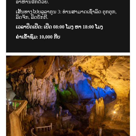
ອາຫານອີກດ້ວຍ.
ເສັ້ນທາງໄປບລູລາກູນ 3: ທ່ານສາມາດເຊົ່າລົດ ຕຸກຕຸກ,
ລົດຈັກ, ລົດບັກກີ.
ເວລາປິດເປີດ: ເປີດ 08:00 ໂມງ ຫາ 18:00 ໂມງ
ຄ່າເຂົ້າຊົມ: 1
0,000 ກີບ