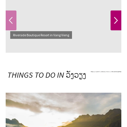
PREVIOUS
NEXT
Riverside Boutique Resort in Vang Vieng
THINGS TO DO IN
ວັງວຽງ