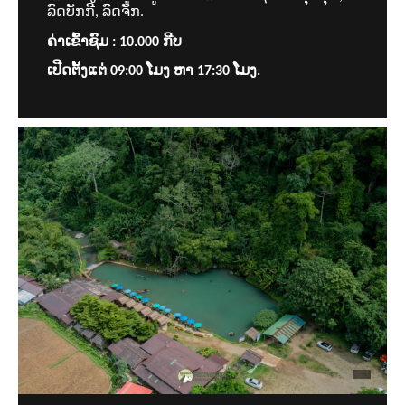
ລົດບັກກີ, ລົດຈັກ.
ຄ່າເຂົ້າຊົມ : 10.000 ກີບ
ເປີດຕັ້ງແຕ່ 09:00 ໂມງ ຫາ 17:30 ໂມງ.