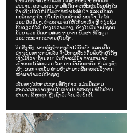
ຖ້ຳນີ້ເປັນຖ້ຳທີ່ໃຫ່ຍ ແລະ ມີແສງສະຫວ່າງສະດວກ
ສະບາຍ, ຄວາມສວຍງາມທີ່ເກີດຈາກຫີນປູນຍ້ອຍລົງໃນ
ຖ້ຳ ເຊິ່ງເຮັດໃຫ້ມີນົມຜາທີ່ໜ້າປະທັບໃຈ ແລະ ເປັນເອ
ກະລັກຂອງຖ້ຳ, ຢູ່ໃນຖ້ຳມີຮູບຄ້າຍຄື ພະເຈົ້າ, ໂຕໄກ່
ແລະ ສັດອື່ນໆ, ທ່ານສາມາດໃຫ້ໄກ້ພາເຂົ້າ ຫຼື ທ່ຽວຊົມ
ຄົນດຽວກໍ່ໄດ້, ຍ່າງໄປຕາມທາງ, ຂ້າງໃນມັນຈະມີຊອຍ
ນ້ອຍ ແລະ ມີຄວາມສວຍງາມຈາກນົມຜາ ທີດຶງດູດ
ແລະ ກະແຈກກະຈາຍຢູ່ໃນຖ້ຳ.
ອີກສິ່ງໜຶ່່ງ, ພາຍຫຼັງຖ້ຳນາງຟ້າໄດ້ຄົ້ນພົບ ແລະ ເປີດ
ຢ່າງເປັນທາງການແລ້ວ ຈິ່ງມີການສືບຕໍ່ຄົົ້ນພົບຖ້ຳຢູ່ໃກ້ໆ
ເຊິ່ງມີຊື່ວ່າ ‘ຖ້ຳນອນ’ ໃນຖ້ຳຈະມີນ້ຳ ທ່ານສາມາດ
ເຂົ້າອອກໄດ້ສະດວກ ໂດຍການຂີ່ເຮືອກາຍັກ ຫຼື ລ່ອງກົງ
ເບັງ. ນອກຈາກນັ້ນ ທ່ານຍັງສາມາດຂີ່ສາຍສະລິງຈາກ
ໜ້າຜາຂ້າມແມ່ນ້ຳຊອງ.
ເສັ້ນທາງໄປຫາສະຖານທີ່ດັ່ງກ່າວ: ແມ່ນມີຄວາມ
ສະດວກສະບາຍຫຼາຍໃນການໄປທີ່ສະຖານທີ່ນັ້ນທ່ານ
ສາມາດຂີ່ ຕຸກຕຸກ ຫຼື ເຊົ່າລົດຈັກ, ລົດບັກກີ້.