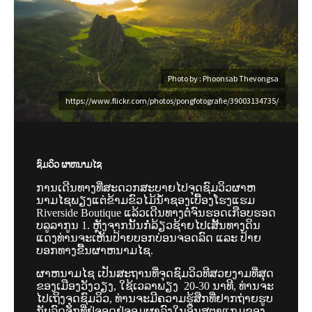
Photo by : Phoonsab Thevongsa
https://www.flickr.com/photos/pongfotografie/39003134735/
ຊົມວິວ ຜາຫນາມໄຊ
ການເດີນທາງທີ່ສະດວກສະບາຍໄປຈຸດຊົມວິວຜາຫ
ນາມໄຊພຽງແຕ່ຂ້າມຂົວໄມ້ນ້ຳຊອງເບື້ອງໂຮງແຮມ
Riverside Boutique ແລ້ວເດີນທາງຕໍ່ຈົນຮອດເກືອບຮອດ
ບລູລາກູນ 1. ຫຼັງຈາກນັ້ນກໍ່ລ້ຽວຊ້າຍໄປເສັ້ນທາງດິນ
ແດງທ່ານຈະເຫັນປ້າຍບອກບ່ອນຈອດລົດ ແລະ ປ້າຍ
ບອກທາງຂື້ນຜາຫນາມໄຊ.
ຜາຫນາມໄຊ ເປັນສະຖານທີ່ຈຸດຊົມວິວທີສວຍງາມທີ່ສຸດ
ຂອງເມືອງວັງວຽງ, ໃຊ້ເວລາພຽງ
20-30 ນາທີ, ທ່ານຈະ
ໄປເຖິງຈຸດຊົມວິວ, ທ່ານຈະມີຄວາມຮູ້ສືກທີ່ຢາກຖ່າຍຮູບ
ກັບລົດຈັກທີ່ຢູ່ຈອດຢູ່ຈອມຜາລົງໃນອິນສຕາແກມຂອງ