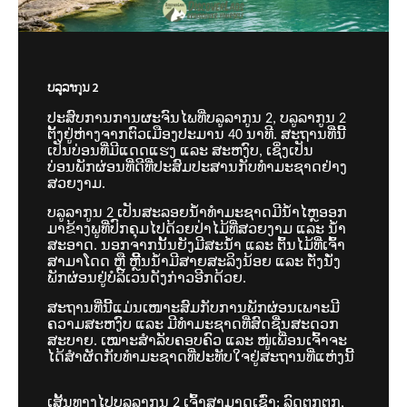
ບລູລາກູນ 2
ປະສົບການການຜະຈົນໄພທີ່ບລູລາກູນ 2, ບລູລາກູນ 2
ຕັ້ງຢູ່ຫ່າງຈາກຕົວເມືອງປະມານ 40 ນາທີ. ສະຖານທີ່ນີ້
ເປັນບ່ອນທີ່ມີແດດແຮງ ແລະ ສະຫງົບ, ເຊິ່ງເປັນ
ບ່ອນພັກຜ່ອນທີ່ດີທີ່ປະສົມປະສານກັບທຳມະຊາດຢ່າງ
ສວຍງາມ.
ບລູລາກູນ 2 ເປັນສະລອຍນ້ຳທຳມະຊາດມີນ້ຳໄຫຼອອກ
ມາຂ້າງພູທີ່ປົກຄຸມໄປດ້ວຍປ່າໄມ້ທີ່ສວຍງາມ ແລະ ນ້ຳ
ສະອາດ. ນອກຈາກນັ້ນຍັງມີສະນ້ຳ ແລະ ຕົ້ນໄມ້ທີ່ເຈົ້າ
ສາມາໂດດ ຫຼື ຫຼິີ້ນນ້ຳມີສາຍສະລິງນ້ອຍ ແລະ ຕັ່ງນັ່ງ
ພັກຜ່ອນຢູ່ບໍລິເວນດັງກ່າວອີກດ້ວຍ.
ສະຖານທີ່ນີ້ແມ່ນເໜາະສົມກັບການພັກຜ່ອນເພາະມີ
ຄວາມສະຫງົບ ແລະ ມີທຳມະຊາດທີ່ສົດຊື່ນສະດວກ
ສະບາຍ. ເໝາະສຳລັບຄອບຄົວ ແລະ ໜູ່ເພື່ອນເຈົ້າຈະ
ໄດ້ສຳຜັດກັບທຳມະຊາດທີ່ປະທັບໃຈຢູ່ສະຖານທີ່ແຫ່ງນີ້
ເສັ້ນທາງໄປບລູລາກູນ 2 ເຈົ້າສາມາດເຊົ່າ: ລົດຕຸກຕຸກ,