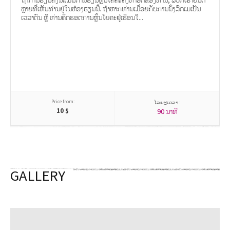
ຖ້າການຮຽນຄັ້ງນີ້ແມ່ນການຮຽນຫຼິ້ນໂຄຄະຄັ້ງທຳອິດຂອງທ່ານ, ພວກເຮົາຍິນດີ
ຫຼາຍທີ່ເຫັນທ່ານຢູ່ໃນຫ້ອງຮຽນນີ້. ຖ້າຫາກທ່ານເມື່ອຍກັບການນັ່ງລົດເມເປັນ
ເວລາດົນ ຫຼື ທ່ານຄິດຮອດການຫຼິ້ນໂຍຄະຢູ່ເຮືອນໃ...
Price from:
ໄລຍະເວລາ :
10
$
90 ນາທີ
GALLERY