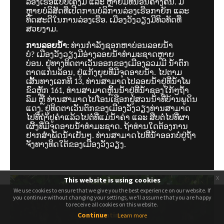
ລ່ອງເຮືອແບບເຄິ່ງມື້ ແລະ ຫຼາຍມື້ທີ່ນອນຄ້າງຄືນ. ມີ
ຫຼາຍບໍລິສັດທີ່ເປີດການບໍລິການລ່ອງເຮືອກາຍັກ ແລະ
ທິດສະດີໃນການລ່ອງເຮືອ. ເມືອງວັງວຽງມີທິວທັດທີ່
ສວຍງາມ.
ການລອຍນ້ຳ:
ທ່ານກຳລັງຊອກຫາບ່ອນລອຍນ້ຳ
ບໍ? ເມືອງວັງວຽງມີອ່າງລອຍນ້ຳທຳມະຊາດຫຼາຍ
ບ່ອນ. ຢູ່ທາງທິດຕາເວັນອອກຂອງເມືອງລວມມີ ນ້ຳຕົກ
ຕາດແກ່ນລ້ອນ, ຢູ່ແກ້ງຍຸຍທີ່ມີຈຸດອາບນ້ຳ. ໄປຕາມ
ເສັ້ນທາງເລກທີ 13, ທ່ານສາມາດໄປລອຍນ້ຳຢູ່ທີ່ນ້ຳໂພ
ຂົວຫຼັກ 161, ທ່ານສາມາດຫຼິ້ນນ້ຳຢູ່ທີ່ນ້ຳຊອງໃກ້ໆຖ້ຳ
ລົມ ຫຼື ທ່ານສາມາດໄປໂອນເຊືອກຢູ່ສວນນ້ຳທີ່ບ້ານພູດິນ
ແດງ, ຢູ່ທິດຕາເວັນຕົກຂອງເມືອງວັງວຽງທ່ານສາມາດ
ໄປທີ່ຖຳ້ປູຄຳແລ້ວໄປຕໍ່ທີ່ແມ່ນ້ຳຄ່າ ແລະ ສືບຕໍ່ໄປທີ່ຜາ
ເຜິ້ງທີ່ມີຈຸດອາບນ້ຳທຳມະຊາດ. ຖ້າທ່ານໃດຕ້ອງການ
ຢາກສຳພັດນ້ຳເຢັນໆ. ທ່ານສາມາດໄປທີ່ນ້ຳອອກບໍ່ຢູ່ຖ້ຳ
ຈັງທາງທິດໃຕ້ຂອງເມືອງວັງວຽງ.
x
This website is using cookies
We use cookies to ensure that we give you the best experience on our website. If
We use cookies to ensure that we give you the best experience on our website. If
you continue without changing your settings, we'll assume that you are happy
you continue without changing your settings, we'll assume that you are happy
to receive all cookies on this website.
to receive all cookies on this website.
Continue
Continue
Learn more