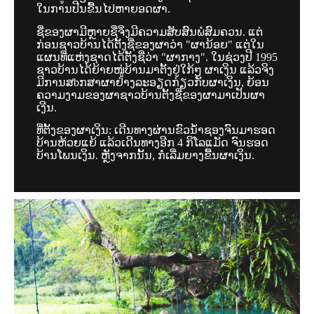
ໃນການປີນຂື້້ນໄປຫາຍອດຜາ.
ຊື່ຂອງຜາມີຫຼາຍຊື່ຈິ່ງມີຄວາມສັບສົນພໍສົມຄວນ. ແຕ່
ກ່ອນຊາວບ້ານໄດ້ຕັ້ງຊື່ຂອງຜາວ່າ "ຜານ້ອຍ" ແຕ່ໃນ
ແຜນທີ່ແຫ່ງຊາດໄດ້ຕັ້ງຊື່ວ່າ "ຜາກາງ". ໃນຊ່ວງປີ 1995
ຊາວບ້ານໄດ້ຍ້າຍໜູ່ບ້ານມາຕັ້ງຢູ່ໃກ້ໆ ຜາເງິນ ແລ້ວຈິງ
ມີການສbກສາຜາຢ່າງລະອຽດກ່ຽວກັບຜາເງິນ, ຍ້ອນ
ຄວາມງາມຂອງຜາຊາວບ້ານຕັ້ງຊື່ຂອງຜາມາເປັນຜາ
ເງີນ.
ທີ່ຕ້ັງຂອງຜາເງິນ: ເດີນທາງຜ່ານຂົວນ້ຳຊອງຈົນມາຮອດ
ບ້ານຫ້ວຍແຍ້ ແລ້ວເດີນທາງອີກ 4 ກິໂລແມັດ ຈົນຮອດ
ບ້ານໂພນເງິນ. ຫຼັງຈາກນັ້ນ, ກໍ່ເລີ່ມຍາງຂື້ນຜາເງິນ.