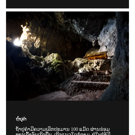
ຖ້ຳປູຄຳ
ຖ້ຳປູຄຳມີຄວາມເລິກປະມານ 100 ແມັດ ຜ່ານຮ່ອມ
ທາງເຂົ້າຈົນເຖິງພື້ນ. ເຖິງແນວໃດກໍ່ຕາມ, ຢູ່ໃນຖຳ້ມີ