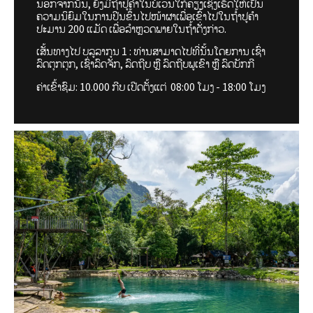
ນອກຈາກນັ້ນ, ຍັງມີຖ້ຳປູຄຳໃນບໍເວນໃກ້ຄຽງເຊິ່ງເຮັດໃຫ້ເປັນ
ຄວາມນິຍົມໃນການປີນຂຶ້ນໄປໜ້າຜາເພື່ອເຂົ້າໄປໃນຖ້ຳປູຄຳ
ປະມານ 200 ແມັດ ເພື່ອລຳຫຼວດພາຍໃນຖ້ຳດັ່ງກ່າວ.
ເສັ້ນທາງໄປ ບລູລາກູນ 1 : ທ່ານສາມາດໄປທີ່ນັ້ນໂດຍການ ເຊົ່າ
ລົດຕຸກຕຸກ, ເຊົ່າລົດຈັກ, ລົດຖີບ ຫຼື ລົດຖີບພູເຂົາ ຫຼື ລົດບັກກີ
ຄ່າເຂົ້າຊົມ: 10.000 ກີບ ເປີດຕັ້ງແຕ່ 08:00 ໂມງ - 18:00 ໂມງ