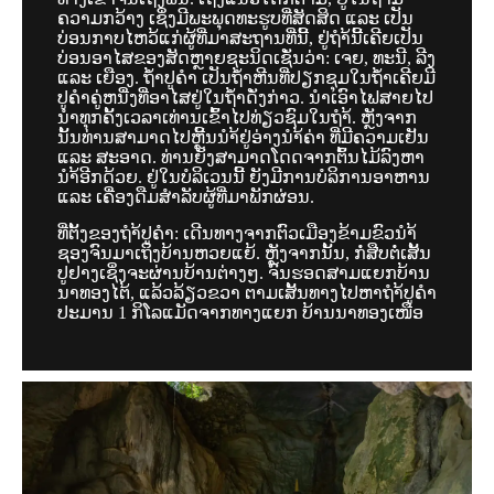
ຄວາມກວ້າງ ເຊິ່ງມີພະພຸດທະຮູບທີ່ສັດສິດ ແລະ ເປັນ
ບ່ອນກາບໄຫວ້ແກ່ຜູ້ທີ່ມາສະຖານທີ່ນີ້, ຢູ່ຖຳ້ນີ້ເຄີຍເປັນ
ບ່ອນອາໄສຂອງສັດຫຼາຍຊະນິດເຊັ່ນວ່າ: ເຈຍ, ທະນີ, ລີງ
ແລະ ເຍືອງ. ຖ້ຳປູຄຳ ເປັນຖ້ຳຫີນທີ່ປຽກຊຸມໃນຖ້ຳເຄີຍມີ
ປູຄຳຄູ່ຫນື່ງທີ່ອາໄສຢູ່ໃນຖ້ຳດັ່ງກ່າວ. ນຳເອົາໄຟສາຍໄປ
ນຳທຸກຄັ້ງເວລາເທ່ານເຂົ້າໄປທ່ຽວຊົມໃນຖຳ້. ຫຼັງຈາກ
ນັ້ນທ່ານສາມາດໄປຫຼີ້ນນຳ້ຢູ່ອ່າງນຳ້ຄ່າ ທີ່ມີຄວາມເຢັນ
ແລະ ສະອາດ. ທ່ານຍັງສາມາດໂດດຈາກຕົ້ນໄມ້ລົງຫາ
ນຳ້ອີກດ້ວຍ. ຢູ່ໃນບໍລິເວນນີ້ ຍັງມີການບໍລິການອາຫານ
ແລະ ເຄື່ອງດືມສຳລັບຜູ້ທີ່ມາພັກຜ່ອນ.
ທີ່ຕັ້ງຂອງຖຳ້ປູຄຳ: ເດີນທາງຈາກຕົວເມືອງຂ້າມຂົວນຳ້
ຊອງຈົນມາເຖິງບ້ານຫວຍແຍ້. ຫຼັງຈາກນັ້ນ, ກໍ່ສືບຕໍ່ເສັ້ນ
ປູຢາງເຊິ່ງຈະຜ່ານບ້ານຕ່າງໆ. ຈົນຮອດສາມແຍກບ້ານ
ນາທອງໄຕ້, ແລ້ວລ້ຽວຂວາ ຕາມເສັ້ນທາງໄປຫາຖຳ້ປູຄຳ
ປະມານ 1 ກິໂລແມັດຈາກທາງແຍກ ບ້ານນາທອງເໜືອ