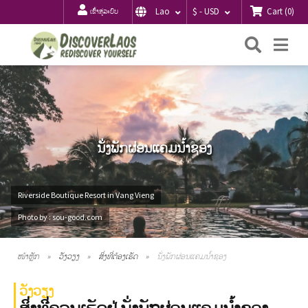
Cart
(
0
)
Lao
$ - USD
ເຂົ້າສູ່ລະບົບ
ຄົ້ນຫາ
Me
ນັ່ງພັກຜ່ອນແຄມນ້ຳຊອງ
Riverside Boutique Resort in Vang Vieng
Photo by : sou-good.com
ໜ້າຫຼັກ
ວັງວຽງ
ສິ່ງທີ່ຕ້ອງເຮັດ
ນັ່ງພັກຜ່ອນແຄມນ້ຳຊອງ
ວັງວຽງ