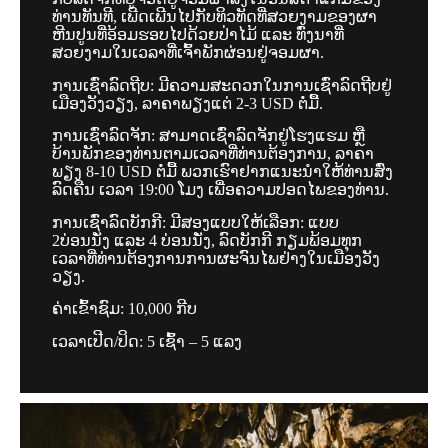
ທ່ານທັນທີ, ເພີດເພີນໄປກັບທິວທັດທີ່ສວຍງາມຂອງຜາ
ຫີນປູນທີ່ອ້ອມຮອບໄປດ້ວຍປ່າໄມ້ ແລະ ທົ່ງນາທີ່
ສວຍງາມໃນເວລາທີ່່ເຈົ້າພັກຜ່ອນຢູ່ຈອມຜາ.
ການເຊົ່າລົດຖີບ
: ມີຄວາມສະດວກໃນການເຊົ່າລົດຖີບຢູ່
ເມືອງວັງວຽງ, ລາຄາພຽງແຕ່ 2
-3 USD ຕໍ່ມື້.
ການເຊົ່າລົດຈັກ:
ສາມາດເຊົ່າລົດຈັກຢູ່ໂຮງແຮມ ຫຼື
ບ້ານພັກຂອງທ່ານຕາມເວລາທີ່ທ່ານຕ້ອງການ, ລາຄາ
ພຽງ
8-10 USD ຕໍ່ມື້ ພວກເຮົາຢາກແນະນຳໃຫ້ທ່ານສົ່ງ
ລົດຄືນ ເວລາ 19:00 ໂມງ ເພື່ອຄວາມປອດໄພຂອງທ່ານ.
ການເຊົ່າລົດບັກກີ: ມີສອງແບບໃຫ້ເລືອກ: ແບບ
2ບ່ອນນັ່ງ ແລະ 4 ບ່ອນນັ່ງ, ລົດບັກກີ ກຽມພ້ອມທຸກ
ເວລາທີ່ທ່ານຕ້ອງການການຜະຈົນໄພຢ່າງໃນເມືອງວັງ
ວຽງ.
ຄ່າເຂົ້າຊົມ:
10,000 ກີບ
ເວລາເປີດ/ປິດ: 5 ເຊົ້າ – 5 ແລງ