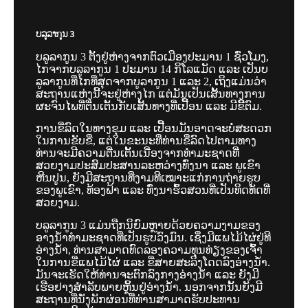
ບລູລາກູນ 3
ບລູລາກູນ 3 ຕັ້ງຢູ່ຫ່າງຈາກຕົວເມືອງປະມານ 1 ຊົ່ວໂມງ,
ໄກຈາກບລູລາກູນ 1 ປະມານ 14 ກິໂລແມັດ ແລະ ເປັນບ
ລູລາກູນທີ່ໄກທີ່ສຸດຈາກບູລາກູນ 1 ແລະ 2, ເຖິງແມ່ນວ່າ
ສະຖານແຫ່ງນີ້ຈະຢູ່ຫ່າງໄກ ແຕ່ມັນເປັນເສັ້ນທາງການ
ຜະຈົນໄພທີ່ຕື່ນເຕັ້ນກັບເສັ້ນທາງທີ່ເປື້ອນ ແລະ ມີຂີ້ີຕົມ.
ການຂີ່ລົດໃນທາງຂຸມ ແລະ ເປື້ອນມັນອາດຈະບໍ່ສະດວກ
ໃນການຂັບຂີ່, ແຕ່ໃນຂະນະທີ່ທ່ານຂີ່ລົດໄປຕາມທາງ
ທ່ານຈະມີຄວາມຕື່ນເຕັ້ນເນື່ອງຈາກທຳມະຊາດທີ່
ສວຍງາມປະສົມປະສານລະຫວ່າງທົ່ງນາ ແລະ ພູເຂົາ
ຫີນປູນ, ຍັງມີສະຖານທີ່ງາມທີເໝາະແກ່ການຖ່າຍຮູບ
ຂອງພູເຂົາ, ທ້ອງຟ້າ ແລະ ທົ່ງນາຮົ້ວສວນທີ່ເປັນທິດທັດທີ່
ສວຍງາມ.
ບລູລາກູນ 3 ແມ່ນຖືກນິຍົມຫຼາຍດ້ວຍຄວາມງາມຂອງ
ອາງນ້ຳທຳມະຊາດທີ່ເປັນຮູບວົງມົນ. ເຊິ່ງມີແພໄມ້ໄຜ່ຢູ່ທີ
ອ່າງນ້ຳ, ທ່ານສາມາດທົດລອງຄວາມທຸນທ່ຽງຂອງເຈົ້າ
ໃນການຂີ່ແພໄມ້ໄຜ່ ແລະ ຂີ່ສາຍສະລິງໂດດລົງອ່າງນ້ຳ.
ມັນຈະເຮັດໃຫ້ທ່ານຈະຕົກລົງກາງອ່າງນ້ຳ ແລະ ຍັງມີ
ເຮືອຢາງສຳລັບພາຍຫຼິ້ນຢູ່ອ່າງນ້ຳ. ນອກຈາກນັ້ນຍັງມີ
ສະຖານທີ່ນັ່ງພັກຜ່ອນທີ່ທ່ານສາມາດຮັບປະທານ