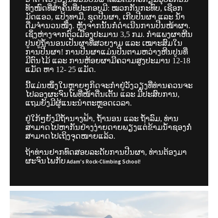
ທັງໜົດທີ່ສຳຄັນທີ່ປະກອບມີ: ໝວກກັນກະທົບ, ເຊືອກ
ມັດແອວ, ແປ້ງທາມື, ຊຸດປີນຜາ, ເກີບປີນຜາ ແລະ ນ້ຳ
ດື່ມຈຳນວນໜື່ງ. ຫຼັງຈາກນັ້ນກໍ່ດຳເນີນການປີນໜ້າຜາ.
ເຊິ່ງຫ່າງຈາກຕົວເມືອງປະມານ 3,5 ກມ. ກຳແພງຜາຫີນ
ປູນຢູ່ຖ້ຳນອນເປັນຜາທີ່ສວຍງາມ ແລະ ເໝາະສົມໃນ
ການປີນຜາ! ການປີນຜາແມ່ນປີນຕາມຫວ່າງຫີນປູນທີ່
ມີຕົນໄມ້ ແລະ ການຫ້ອຍຜາມີຄວາມສູງປະມານ 12-18
ແມັດ ຫາ 12- 25 ແມັດ.
ນີ້ແມ່ນໜຶ່ງໃນຫຼາຍໆກິດຈະກຳຢູ່ວັງວຽງທີ່ທ່ານຄວນຈະ
ໄປລອງຜະຈົນໄພທີ່ໜ້າຕື່ນເຕັ້ນ ແລະ ມີປະສົບການ,
ແຖມຍັງມີຜູ້ແນະນຳຕະຫຼອດເວລາ.
ຢູ່ໃກ້ໆຍັງມີຖ້ຳນາງຟ້າ, ຖ້ຳນອນ ແລະ ຖ້ຳລົມ, ທ່ານ
ສາມາດໄປຫາກັນຢ່າງງ່າຍດາຍພຽງແຕ່ຂ້າມນ້ຳຊອງກໍ່
ສາມາດໄປເຖິງຈຸດໜາຍແລ້ວ.
ຖ້າທ່ານຢາກທົດສອບລະດັບການປີນຜາ, ທ່ານຕ້ອງມາ
ຜະຈົນໄພກັບ
Adam’s Rock-Climbing School!