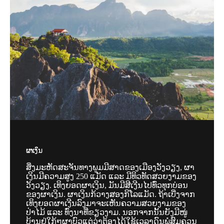
ຜາເງິນ
ສິ່ງມະຫັດສະຈັນທາງພູມມີສາດຂອງເມືອງວັງວຽງ, ຜາ
ເງິນມີຄວາມສູງ 25
0 ແມັດ ແລະ ມີທິວທັດສວຍງາມຂອງ
ວັງວຽງ. ເທິງຍອດຜາເງິນ, ມັນມີສີເງີນໄປທົ່ວທຸກບ່ອນ
ຂອງຜາເງິນ. ຜາເງິນກ້ວາງສອງກິໂລແມັດ. ຖ້າເບີ່ງຈາກ
ເທິງຍອດຜາເງີນລົງມາຈະເຫັນຄວາມສວຍງາມຂອງ
ປ່າໄມ້ ແລະ ທົ່ງນາທີ່ຂຽວງາມ. ນອກຈາກນັ້ນຍັງມີໜູ່
ບ້ານຢູ່ໃກ້ໆຜາບົວແຕ່ວ່າຕ້ອງໄດ້ໃຊ້ເວລາດົນພໍສົມຄວນ