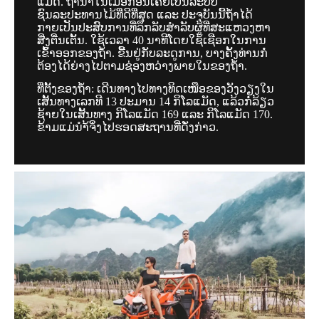
ແມັດ. ຖ້ຳນຳ້ໃນເມື່ອກ່ອນເຄີຍເປັນລະບົບ
ຊົນລະປະທານໄມ້ທີ່ດີທີ່ສຸດ ແລະ ປະຈຸບັນນີ້ຖ້ຳໄດ້
ກາຍເປັນປະສົບການທີ່ລຶກລັບສຳລັບຜູ້ທີ່ສະແຫວງຫາ
ສີ່ງຕື່ນເຕັ້ນ. ໃຊ້ເວລາ 40 ນາທີໂດຍໃຊ້ເຊືອກໃນການ
ເຂົ້າອອກຂອງຖ້ຳ. ຂື້ນຢູ່ກັບລະດູການ, ບາງຄັ້ງທ່ານກໍ່
ຕ້ອງໄດ້ຍ່າງໄປຕາມຊ່ອງຫວ່າງພາຍໃນຂອງຖ້ຳ.
ທີ່ຕັ້ງຂອງຖ້ຳ: ເດີນທາງໄປທາງທິດເໜືອຂອງວັງວຽງໃນ
ເສັ້ນທາງເລກທີ 13 ປະມານ 14 ກິໂລແມັດ, ແລ້ວກໍ່ລ້ຽວ
ຊ້າຍໃນເສັ້ນທາງ ກິໂລແມັດ 169 ແລະ ກິໂລແມັດ 170.
ຂ້າມແມ່ນຳ້ຈິ່ງໄປຮອດສະຖານທີ່ດັ່ງກ່າວ.