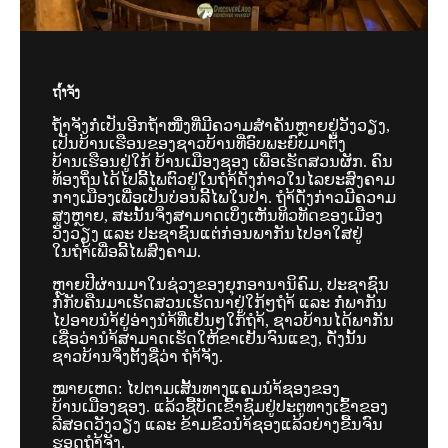
ຖ້ຳຈັງ
ຖ້ຳຈັງກໍ່ເປັນອີກຖ້ຳໜື່ງທີ່ມີຄວາມສຳຄັນຫຼາຍຢູ່ວັງວຽງ,
ເປັນບ້ານເຮືອນຂອງຊາວບ້ານທີ່ອົບພະຍົບມາຕັ້ງ
ບ້ານເຮືອນຢູ່ໃກ້ ບ້ານເມືອງຊອງ ເພື່ອເຮັດສວນຜັກ. ຄົນ
ທ້ອງຖິ່ນໄດ້ໄປລີ້ໄພຕົວຢູ່ໃນຖຳ້ດັງກ່າວໃນໄລຍະສົງຄາມ
ກາງເມືອງເພື່ອເປັນບ່ອນລີ້ໄພໃນປ່າ. ຖຳ້ດັ່ງກ່າວມີຄວາມ
ສູງຫຼາຍ, ສະນັ້ນຈິ່ງສາມາດເບິ່ງເຫັນທິວທັດຂອງເມືອງ
ວັງວຽງ ແລະ ປະຊາຊົນແຕ່ກ່ອນພາກັນໄປອາໃສຢູ່
ໃນຖຳ້ເພື່ອລີ້ໄພສົງຄາມ.
ຫຼາຍປີຜ່ານມາໃນຊ່ວງຂອງຍຸກອານານິຄົມ, ປະຊາຊົນ
ກໍ່ກັບຄືນມາເຮັດສວນເຮັດນາຢູ່ໃກ້ໆຖຳ້ ແລະ ກໍ່ພາກັນ
ໄປອາບນຳ້ຢູ່ອ່າງນຳ້ທີ່ເຢັນໆໃກ້ຖຳ້, ຊາວບ້ານໄດ້ພາກັນ
ເຊື່ອວ່ານຳ້ສາມາດເຮັດໃຫ້ຂາເຢັນຈົນແຂງ, ດັ່ງນັ້ນ
ຊາວບ້ານຈິ່ງຕັ້ງຊື່ວ່າ ຖຳ້ຈັງ
.
ໝາຍເຫດ: ໄປຕາມເສັ້ນທາງແຄມນຳ້ຊອງຂອງ
ບ້ານເມືອງຊອງ. ແລ້ວຊື້ບັດເຂົ້າຊົມຢູ່ປະຕູທາງເຂົ້າຂອງ
ລີສອດວັງວຽງ ແລະ ຂ້າມຂົວນຳ້ຊອງແລ້ວຍ່າງຂື້ນຈົນ
ຮອດຖຳ້ຈັງ.