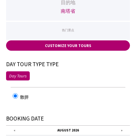
目的地
南塔省
热门景点
CUSTOMIZE YOUR TOURS
DAY TOUR TYPE TYPE
Day Tours
散拼
BOOKING DATE
«
AUGUST 2026
»