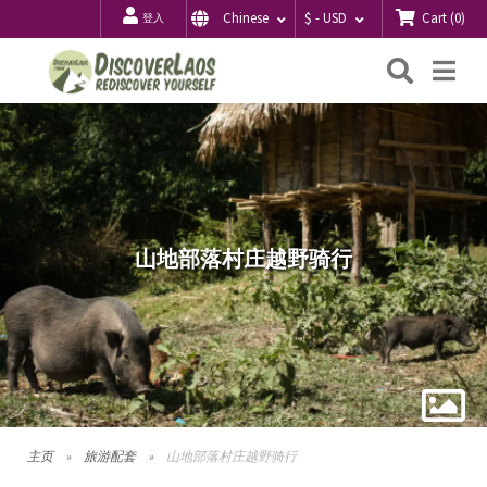
Cart
(
0
)
Chinese
$ - USD
登入
搜
Me
索
山地部落村庄越野骑行
主页
旅游配套
山地部落村庄越野骑行