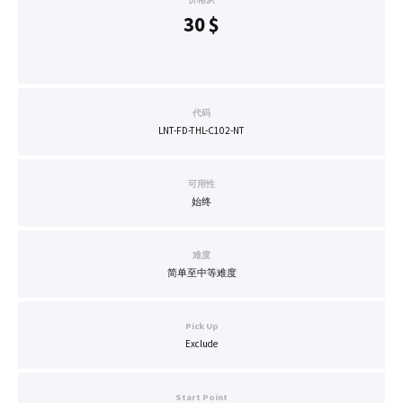
30
$
代码
LNT-FD-THL-C102-NT
可用性
始终
难度
简单至中等难度
Pick Up
Exclude
Start Point